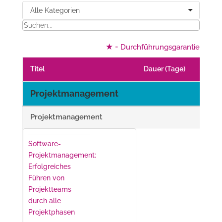
★
= Durchführungsgarantie
Titel
Dauer (Tage)
Preis i
Projektmanagement
Projektmanagement
Software-
Projektmanagement:
Erfolgreiches
Führen von
Projektteams
durch alle
Projektphasen