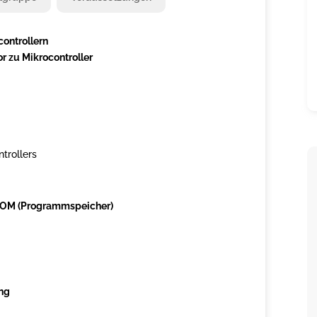
controllern
 zu Mikrocontroller
trollers
 ROM (Programmspeicher)
ung