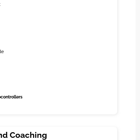
C
le
controllers