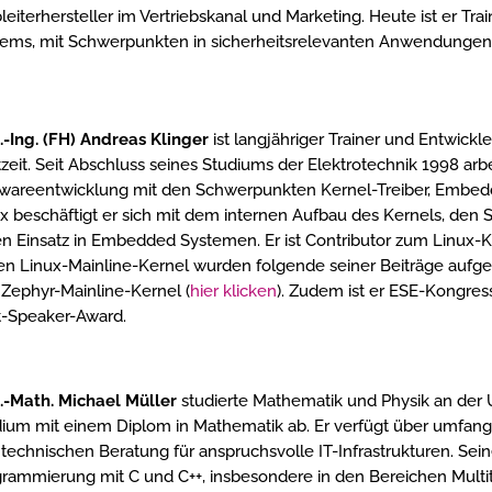
leiterhersteller im Vertriebskanal und Marketing. Heute ist er 
ems, mit Schwerpunkten in sicherheitsrelevanten Anwendungen
.-Ing. (FH) Andreas Klinger
ist langjähriger Trainer und Entwi
zeit. Seit Abschluss seines Studiums der Elektrotechnik 1998 ar
wareentwicklung mit den Schwerpunkten Kernel-Treiber, Embedded
x beschäftigt er sich mit dem internen Aufbau des Kernels, de
n Einsatz in Embedded Systemen. Er ist Contributor zum Linux
en Linux-Mainline-Kernel wurden folgende seiner Beiträge auf
Zephyr-Mainline-Kernel (
hier klicken
). Zudem ist er ESE-Kongress
t-Speaker-Award.
.-Math. Michael Müller
studierte Mathematik und Physik an der U
ium mit einem Diplom in Mathematik ab. Er verfügt über umfang
technischen Beratung für anspruchsvolle IT-Infrastrukturen. Sei
rammierung mit C und C++, insbesondere in den Bereichen Multith