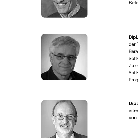
Bet
Dipl
der 
Bera
Soft
Zu s
Soft
Pro
Dipl
inte
von