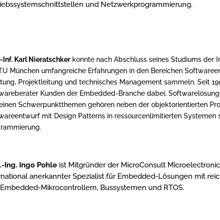
riebssystemschnittstellen und Netzwerkprogrammierung.
.-Inf. Karl Nieratschker
konnte nach Abschluss seines Studiums der In
TU München umfangreiche Erfahrungen in den Bereichen Softwareen
tung, Projektleitung und technisches Management sammeln. Seit 199
wareberater Kunden der Embedded-Branche dabei, Softwarelösunge
einen Schwerpunktthemen gehören neben der objektorientierten Pr
wareentwurf mit Design Patterns in ressourcenlimitierten Systemen 
grammierung.
.-Ing. Ingo Pohle
ist Mitgründer der MicroConsult Microelectronics
rnational anerkannter Spezialist für Embedded-Lösungen mit re
 Embedded-Mikrocontrollern, Bussystemen und RTOS.