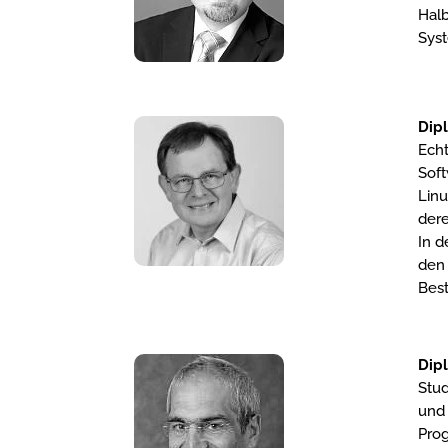
Halb
Syst
Dipl
Echt
Soft
Linu
dere
In d
den 
Bes
Dipl
Stud
und 
Prog