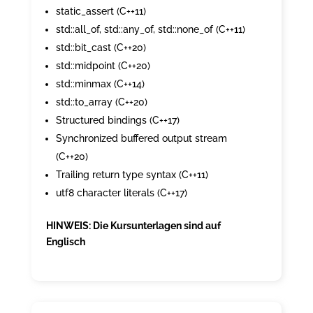
static_assert (C++11)
std::all_of, std::any_of, std::none_of (C++11)
std::bit_cast (C++20)
std::midpoint (C++20)
std::minmax (C++14)
std::to_array (C++20)
Structured bindings (C++17)
Synchronized buffered output stream
(C++20)
Trailing return type syntax (C++11)
utf8 character literals (C++17)
HINWEIS: Die Kursunterlagen sind auf
Englisch