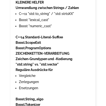
KLEINERE HELFER
Umwandlung zwischen Strings / Zahlen
C++11 "std::to_string" / "std::strtoXX"
Boost "lexical_cast"
Boost "numeric_cast"
C++14 Standard-Literal-Suffixe
Boost.ScopeExit
Boost.ProgramOptions
ZEICHENKETTEN-VERARBEITUNG
Zeichen-Grundypen und -Kodierung
"std::string" vs. "std::vector"
Reguläre Ausdrücke für
Vergleiche
Zerlegungen
Ersetzungen
Boost.String_algo
Boost.Tokenizer