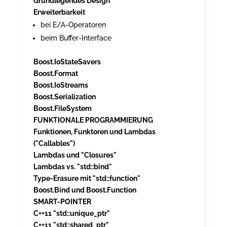
Grundlegendes Design
Erweiterbarkeit
bei E/A-Operatoren
beim Buffer-Interface
Boost.IoStateSavers
Boost.Format
Boost.IoStreams
Boost.Serialization
Boost.FileSystem
FUNKTIONALE PROGRAMMIERUNG
Funktionen, Funktoren und Lambdas
("Callables")
Lambdas und "Closures"
Lambdas vs. "std::bind"
Type-Erasure mit "std::function"
Boost.Bind und Boost.Function
SMART-POINTER
C++11 "std::unique_ptr"
C++11 "std::shared_ptr"