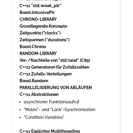
C++11 "std::weak_ptr"
Boost.IntrusivePtr
CHRONO-LIBRARY
Grundlegende Konzepte
Zeitpunkte ("clocks")
Zeitspannen ("durations")
Boost.Chrono
RANDOM-LIBRARY
Vor-/Nachteile von "std::rand" (C89)
C++11 Generatoren für Zufallszahlen
C++11 Zufalls-Verteilungen
Boost.Random
PARALLELISIERUNG VON ABLÄUFEN
C++11 Abstraktionen
asynchroner Funktionsaufruf
"Mutex"- und "Lock"-Synchronisation
"Condition Variables"
C++11 Explizites Multithreading