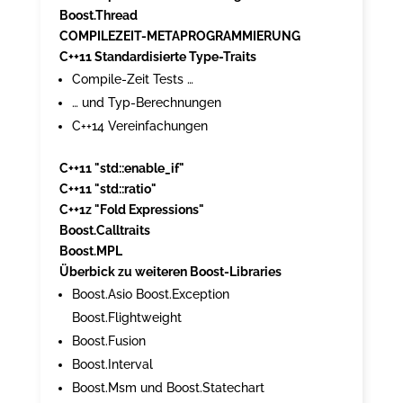
Boost.Thread
COMPILEZEIT-METAPROGRAMMIERUNG
C++11 Standardisierte Type-Traits
Compile-Zeit Tests …
… und Typ-Berechnungen
C++14 Vereinfachungen
C++11 "std::enable_if"
C++11 "std::ratio"
C++1z "Fold Expressions"
Boost.Calltraits
Boost.MPL
Überbick zu weiteren Boost-Libraries
Boost.Asio Boost.Exception
Boost.Flightweight
Boost.Fusion
Boost.Interval
Boost.Msm und Boost.Statechart