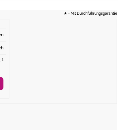
★
= Mit Durchführungsgarantie
en
ch
¹
€