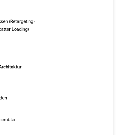
sen (Retargeting)
catter Loading)
Architektur
n
nden
ssembler