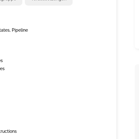
ates, Pipeline
es
res
tructions