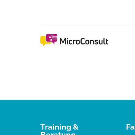
Training &
Fa
Beratung