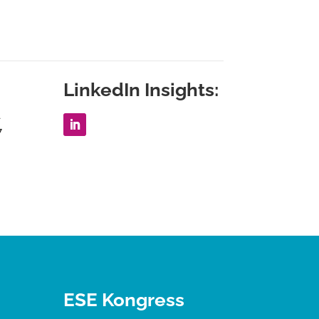
LinkedIn Insights:
1
7
ESE Kongress