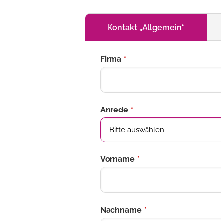
Kontakt „Allgemein“
Your
Firma
*
Website
*
Anrede
*
Vorname
*
Nachname
*