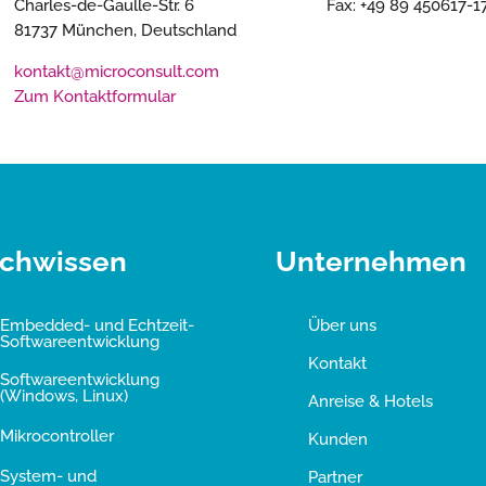
Charles-de-Gaulle-Str. 6
Fax: +49 89 450617-1
81737 München, Deutschland
kontakt@microconsult.com
Zum Kontaktformular
chwissen
Unternehmen
Embedded- und Echtzeit-
Über uns
Softwareentwicklung
Kontakt
Softwareentwicklung
(Windows, Linux)
Anreise & Hotels
Mikrocontroller
Kunden
System- und
Partner