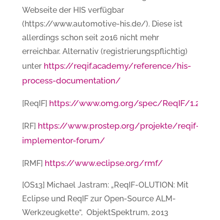
Webseite der HIS verfügbar
(https://www.automotive-his.de/). Diese ist
allerdings schon seit 2016 nicht mehr
erreichbar. Alternativ (registrierungspflichtig)
https://reqif.academy/reference/his-
unter
process-documentation/
https://www.omg.org/spec/ReqIF/1.2/
[ReqIF]
https://www.prostep.org/projekte/reqif-
[RF]
implementor-forum/
https://www.eclipse.org/rmf/
[RMF]
[OS13] Michael Jastram: „ReqIF-OLUTION: Mit
Eclipse und ReqIF zur Open-Source ALM-
Werkzeugkette“, ObjektSpektrum, 2013