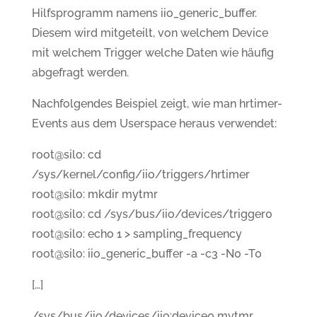
Hilfsprogramm namens iio_generic_buffer.
Diesem wird mitgeteilt, von welchem Device
mit welchem Trigger welche Daten wie häufig
abgefragt werden.
Nachfolgendes Beispiel zeigt, wie man hrtimer-
Events aus dem Userspace heraus verwendet:
root@silo: cd
/sys/kernel/config/iio/triggers/hrtimer
root@silo: mkdir mytmr
root@silo: cd /sys/bus/iio/devices/trigger0
root@silo: echo 1 > sampling_frequency
root@silo: iio_generic_buffer -a -c3 -N0 -T0
[…]
/sys/bus/iio/devices/iio:device0 mytmr