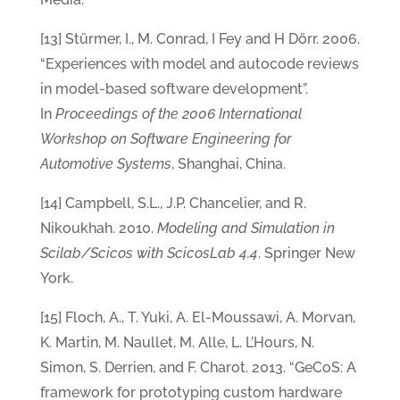
[13] Stürmer, I., M. Conrad, I Fey and H Dörr. 2006.
“Experiences with model and autocode reviews
in model-based software development”.
In
Proceedings of the 2006 International
Workshop on Software Engineering for
Automotive Systems
, Shanghai, China.
[14] Campbell, S.L., J.P. Chancelier, and R.
Nikoukhah. 2010.
Modeling and Simulation in
Scilab/Scicos with ScicosLab 4.4
. Springer New
York.
[15] Floch, A., T. Yuki, A. El-Moussawi, A. Morvan,
K. Martin, M. Naullet, M. Alle, L. L’Hours, N.
Simon, S. Derrien, and F. Charot. 2013. “GeCoS: A
framework for prototyping custom hardware