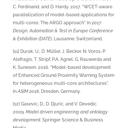
C. Ferdinand, and D. Hardy. 2017. “WCET-aware
parallelization of model-based applications for
multi-cores: The ARGO approach”. In
2017
Design, Automation & Test in Europe Conference
& Exhibition (DATE)
, Lausanne, Switzerland.
[11] Durak, U., D. Müller, J. Becker, N. Voros, P.
Alefragis, T. Stripf, P.A. Agnel, G. Rauwerda and
K. Sunesen. 2016. “Model-based development
of Enhanced Ground Proximity Warning System
for heterogeneous multi-core architectures”.
In
ASIM 2016
, Dresden, Germany.
[12] Gasevic, D., D. Djuric, and V. Devedic.
2009.
Model driven engineering and ontology
development.
Springer Science & Business
Media.