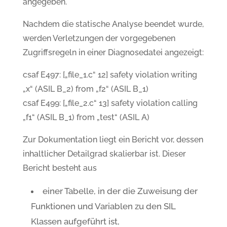
angegeben.
Nachdem die statische Analyse beendet wurde,
werden Verletzungen der vorgegebenen
Zugriffsregeln in einer Diagnosedatei angezeigt:
csaf E497: [„file_1.c“ 12] safety violation writing
„x“ (ASIL B_2) from „f2“ (ASIL B_1)
csaf E499: [„file_2.c“ 13] safety violation calling
„f1“ (ASIL B_1) from „test“ (ASIL A)
Zur Dokumentation liegt ein Bericht vor, dessen
inhaltlicher Detailgrad skalierbar ist. Dieser
Bericht besteht aus
einer Tabelle, in der die Zuweisung der
Funktionen und Variablen zu den SIL
Klassen aufgeführt ist,