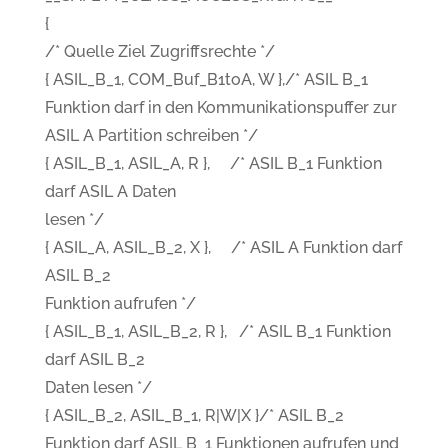
{
/* Quelle Ziel Zugriffsrechte */
{ ASIL_B_1, COM_Buf_B1toA, W },/* ASIL B_1
Funktion darf in den Kommunikationspuffer zur
ASIL A Partition schreiben */
{ ASIL_B_1, ASIL_A, R }, /* ASIL B_1 Funktion
darf ASIL A Daten
lesen */
{ ASIL_A, ASIL_B_2, X }, /* ASIL A Funktion darf
ASIL B_2
Funktion aufrufen */
{ ASIL_B_1, ASIL_B_2, R }, /* ASIL B_1 Funktion
darf ASIL B_2
Daten lesen */
{ ASIL_B_2, ASIL_B_1, R|W|X }/* ASIL B_2
Funktion darf ASIL B_1 Funktionen aufrufen und