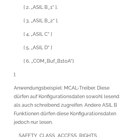
{ 2, „ASIL B_1“ },
{ 3, „ASIL B_2“ },
{ 4, „ASIL C“ }
{ 5, „ASIL D“ }
{ 6, „COM_Buf_B1toA“}
};
Anwendungsbeispiel: MCAL-Treiber. Diese
dürfen auf Konfigurationsdaten sowohl lesend
als auch schreibend zugreifen. Andere ASIL B
Funktionen dürfen diese Konfigurationsdaten
jedoch nur lesen.
__SAFETY_CLASS_ACCESS_RIGHTS__