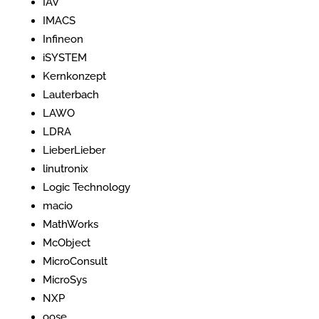
IAV
IMACS
Infineon
iSYSTEM
Kernkonzept
Lauterbach
LAWO
LDRA
LieberLieber
linutronix
Logic Technology
macio
MathWorks
McObject
MicroConsult
MicroSys
NXP
oose