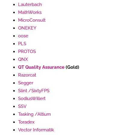
Lauterbach
MathWorks
MicroConsult
ONEKEY
oose
PLS
PROTOS
QNX
QT Quality Assurance
(Gold)
Razorcat
Segger
Slint /SixtyFPS
SodiusWillert
SSV
Tasking /Altium
Toradex
Vector Informatik