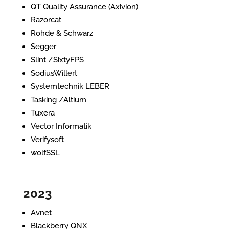
QT Quality Assurance (Axivion)
Razorcat
Rohde & Schwarz
Segger
Slint /SixtyFPS
SodiusWillert
Systemtechnik LEBER
Tasking /Altium
Tuxera
Vector Informatik
Verifysoft
wolfSSL
2023
Avnet
Blackberry QNX