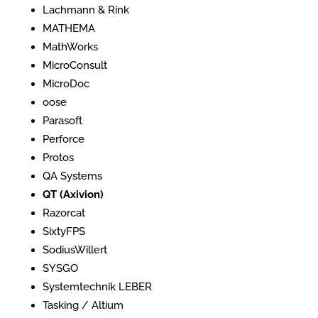
Lachmann & Rink
MATHEMA
MathWorks
MicroConsult
MicroDoc
oose
Parasoft
Perforce
Protos
QA Systems
QT (Axivion)
Razorcat
SixtyFPS
SodiusWillert
SYSGO
Systemtechnik LEBER
Tasking / Altium