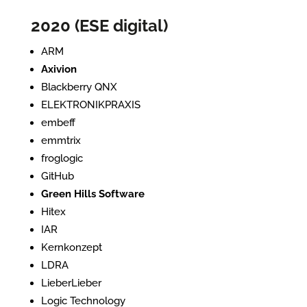
2020 (ESE digital)
ARM
Axivion
Blackberry QNX
ELEKTRONIKPRAXIS
embeff
emmtrix
froglogic
GitHub
Green Hills Software
Hitex
IAR
Kernkonzept
LDRA
LieberLieber
Logic Technology