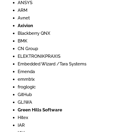
ANSYS
ARM
Avnet
Axivion
Blackberry QNX
BMK
CN Group
ELEKTRONIKPRAXIS
Embedded Wizard /Tara Systems
Emenda
emmtrix
froglogic
GitHub
GLIWA
Green Hills Software
Hitex
IAR