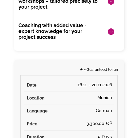
workshops – tailored precisely to
your project
Coaching with added value -
expert knowledge for your
project success
★
= Guaranteed to run
16.11. - 20.11.2026
Munich
German
¹
3.300,00 €
5 Days